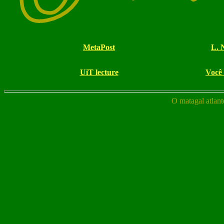
MetaPost
L. 
UiT lecture
Você
O matagal atlant